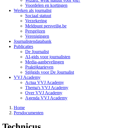
Wizard: welk statuut voor jou?
Voordelen en kortingen
Werken als journalist
Sociaal statuut
Verzekering
Meldpunt persveilig.be
Persprijzen
Verenigingen
Journalistendatabank
Publicaties
De Journalist
AI-gids voor journalisten
Media-aanbevelingen
Praktijktarieven
Stijlgids voor De Journalist
VVJ Academy
Actua VVJ Academy
Thema's VVJ Academy
Over VVJ Academy
Agenda VVJ Academy
Home
Persdocumenten
Kruimelpad
Technicus