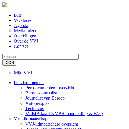
Overslaan
en
naar
BIB
de
Vacatures
Secondary
inhoud
Agenda
menu
gaan
Mediahuizen
Opleidingen
Over de VVJ
Contact
Mijn VVJ
Gebruikersmenu
Persdocumenten
Persdocumenten: overzicht
Main
Beroepsjournalist
navigation
Journalist van Beroep
Autopersplaat
Technicus
MoBIB-kaart NMBS: handleiding & FAQ
VVJ-lidmaatschap
VVJ-lidmaatschap: overzicht