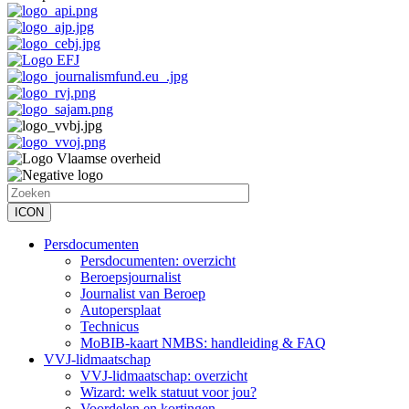
Persdocumenten
Persdocumenten: overzicht
Hoofdnavigatie
Beroepsjournalist
Journalist van Beroep
Autopersplaat
Technicus
MoBIB-kaart NMBS: handleiding & FAQ
VVJ-lidmaatschap
VVJ-lidmaatschap: overzicht
Wizard: welk statuut voor jou?
Voordelen en kortingen