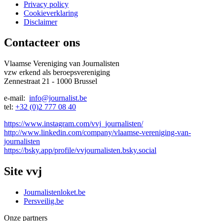
Privacy policy
Cookieverklaring
Menu:
Disclaimer
Bottom
Contacteer ons
Vlaamse Vereniging van Journalisten
vzw erkend als beroepsvereniging
Zennestraat 21 - 1000 Brussel
e-mail:
info@journalist.be
tel:
+32 (0)2 777 08 40
https://www.instagram.com/vvj_journalisten/
http://www.linkedin.com/company/vlaamse-vereniging-van-
journalisten
https://bsky.app/profile/vvjournalisten.bsky.social
Site vvj
Journalistenloket.be
Persveilig.be
Onze partners