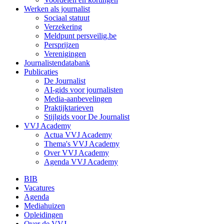
Werken als journalist
Sociaal statuut
Verzekering
Meldpunt persveilig.be
Persprijzen
Verenigingen
Journalistendatabank
Publicaties
De Journalist
AI-gids voor journalisten
Media-aanbevelingen
Praktijktarieven
Stijlgids voor De Journalist
VVJ Academy
Actua VVJ Academy
Thema's VVJ Academy
Over VVJ Academy
Agenda VVJ Academy
BIB
Vacatures
Secondary
Agenda
menu
Mediahuizen
Opleidingen
Over de VVJ