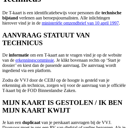
De T-kaart is een identificatiebewijs voor personen die
technische
bijstand
verlenen aan beroepsjournalisten. Alle inlichtingen
hierover vind je in de
ministeriële omzendbrief van 10 april 1997
.
AANVRAAG STATUUT VAN
TECHNICUS
De
informatie
om een T-kaart aan te vragen vind je op de website
van de
erkenningscommissie
. Je klikt bovenaan rechts op ‘Start je
dossier’ en kiest dan de passende aanvraag. De aanvraag wordt
ingediend via een platform.
Zodra de VVJ door de CEBJ op de hoogte is gesteld van je
erkenning als technicus, zorgen wij voor de aanvraag van je officiële
T-kaart bij de FOD Binnenlandse Zaken.
MIJN KAART IS GESTOLEN / IK BEN
MIJN KAART KWIJT
Je kan een
duplicaat
van je perskaart aanvragen bij de VVJ.
Daarvoor moet je ons een
PV van diefstal of verlies
bezorgen. Als je