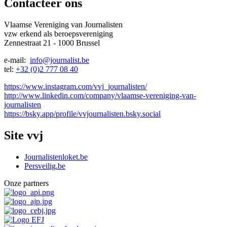
Contacteer ons
Vlaamse Vereniging van Journalisten
vzw erkend als beroepsvereniging
Zennestraat 21 - 1000 Brussel
e-mail:
info@journalist.be
tel:
+32 (0)2 777 08 40
https://www.instagram.com/vvj_journalisten/
http://www.linkedin.com/company/vlaamse-vereniging-van-
journalisten
https://bsky.app/profile/vvjournalisten.bsky.social
Site vvj
Journalistenloket.be
Persveilig.be
Onze partners