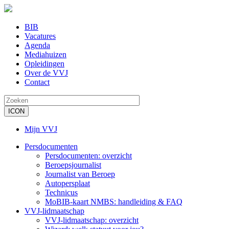
Overslaan
en
naar
BIB
de
Vacatures
Secondary
inhoud
Agenda
menu
gaan
Mediahuizen
Opleidingen
Over de VVJ
Contact
Mijn VVJ
Gebruikersmenu
Persdocumenten
Persdocumenten: overzicht
Main
Beroepsjournalist
navigation
Journalist van Beroep
Autopersplaat
Technicus
MoBIB-kaart NMBS: handleiding & FAQ
VVJ-lidmaatschap
VVJ-lidmaatschap: overzicht