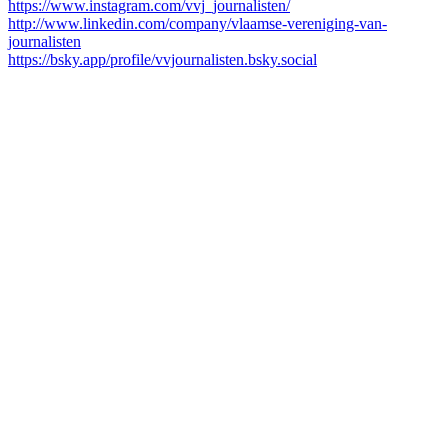
https://www.instagram.com/vvj_journalisten/
http://www.linkedin.com/company/vlaamse-vereniging-van-
journalisten
https://bsky.app/profile/vvjournalisten.bsky.social