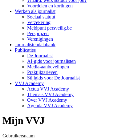
Wizard: welk statuut voor jou?
Voordelen en kortingen
Werken als journalist
Sociaal statuut
Verzekering
Meldpunt persveilig.be
Persprijzen
Verenigingen
Journalistendatabank
Publicaties
De Journalist
AI-gids voor journalisten
Media-aanbevelingen
Praktijktarieven
Stijlgids voor De Journalist
VVJ Academy
Actua VVJ Academy
Thema's VVJ Academy
Over VVJ Academy
Agenda VVJ Academy
Mijn VVJ
Gebruikersnaam