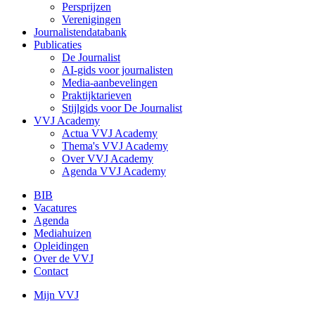
Persprijzen
Verenigingen
Journalistendatabank
Publicaties
De Journalist
AI-gids voor journalisten
Media-aanbevelingen
Praktijktarieven
Stijlgids voor De Journalist
VVJ Academy
Actua VVJ Academy
Thema's VVJ Academy
Over VVJ Academy
Agenda VVJ Academy
BIB
Vacatures
Secondary
Agenda
menu
Mediahuizen
Opleidingen
Over de VVJ
Contact
Mijn VVJ
Gebruikersmenu