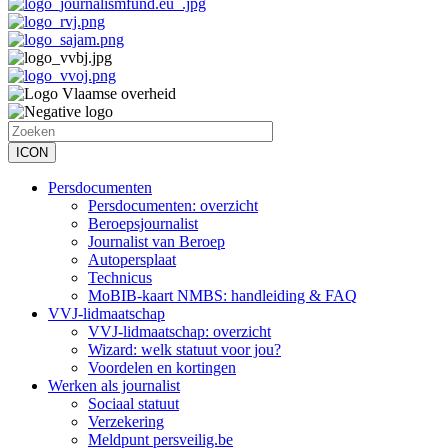
Persdocumenten
Persdocumenten: overzicht
Hoofdnavigatie
Beroepsjournalist
Journalist van Beroep
Autopersplaat
Technicus
MoBIB-kaart NMBS: handleiding & FAQ
VVJ-lidmaatschap
VVJ-lidmaatschap: overzicht
Wizard: welk statuut voor jou?
Voordelen en kortingen
Werken als journalist
Sociaal statuut
Verzekering
Meldpunt persveilig.be